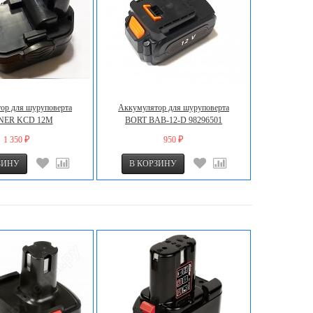
ор для шуруповерта
Аккумулятор для шуруповерта
NER KCD 12M
BORT BAB-12-D 98296501
1 350
950
₽
₽