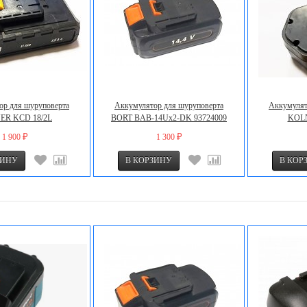
ор для шуруповерта
Аккумулятор для шуруповерта
Аккумулят
ER KCD 18/2L
BORT BAB-14Uх2-DK 93724009
KOL
1 900
1 300
₽
₽