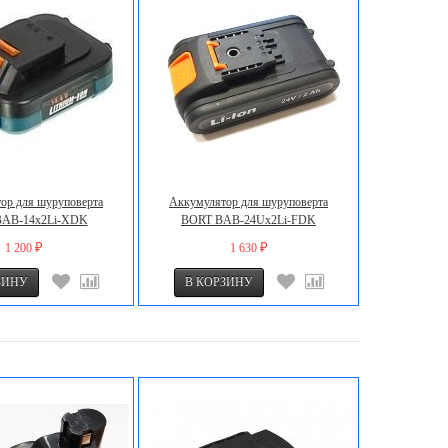
ор для шуруповерта
Аккумулятор для шуруповерта
AB-14x2Li-XDK
BORT BAB-24Ux2Li-FDK
1 200
1 630
₽
₽