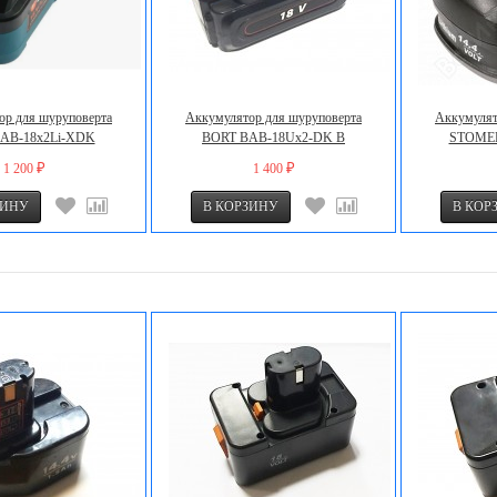
ор для шуруповерта
Аккумулятор для шуруповерта
Аккумулят
AB-18x2Li-XDK
BORT BAB-18Uх2-DK В
STOMER
1 200
1 400
₽
₽