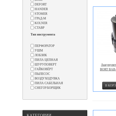
DEFORT
HANDER
STOMER
ГРАД-М
KOLNER
СТАВР
Тип инструмента
ПЕРФОРАТОР
УШМ
ЛОБЗИК
ПИЛА ЦЕПНАЯ
ШУРУПОВЕРТ
Аккумулят
ГАЙКОВЁРТ
BORT BAB-1
ПЫЛЕСОС
ВОЗДУХОДУВКА
ПИЛА САБЕЛЬНАЯ
СНЕГОУБОРЩИК
КАТЕГОРИИ