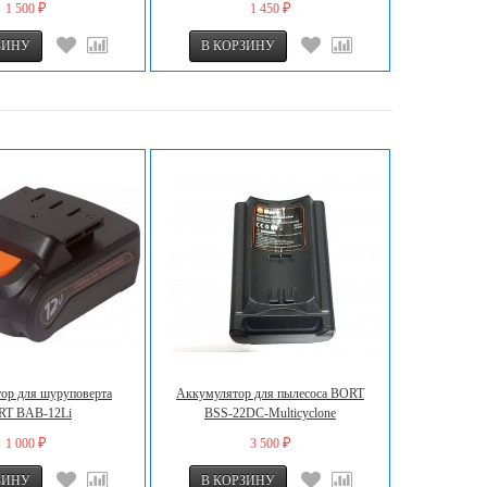
1 500
1 450
₽
₽
ор для шуруповерта
Аккумулятор для пылесоса BORT
RT BAB-12Li
BSS-22DC-Multicyclone
1 000
3 500
₽
₽