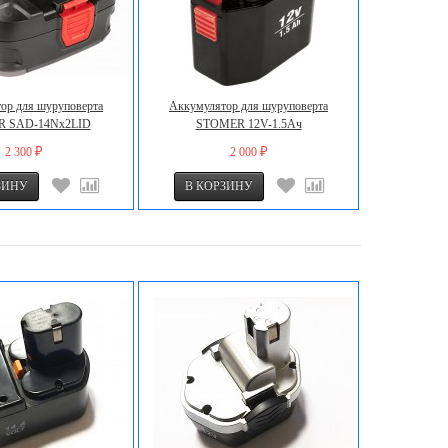
ор для шуруповерта
Аккумулятор для шуруповерта
 SAD-14Nх2LID
STOMER 12V-1.5Ач
2 300
2 000
₽
₽