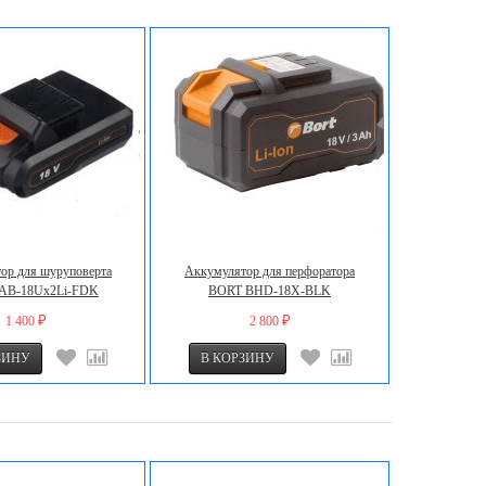
ор для шуруповерта
Аккумулятор для перфоратора
AB-18Ux2Li-FDK
BORT BHD-18X-BLK
1 400
2 800
₽
₽