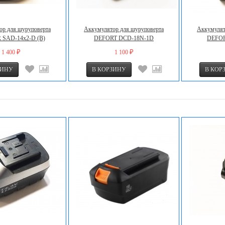
ор для шуруповерта
Аккумулятор для шуруповерта
Аккумулят
SAD-14x2-D (В)
DEFORT DCD-18N-1D
DEFOR
1 400
1 100
₽
₽