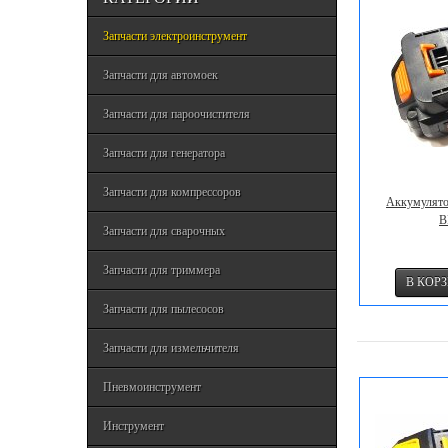
Запчасти электроинструмент
Запчасти для автомоек
Запчасти для пароочистителя
Запчасти для генератора
Запчасти для компрессоров
Аккумулято
B
Запчасти для сварочных
Запчасти для триммера
Запчасти для пылесосов
Запчасти для измельчителя
Пневмоинструмент
Инструмент