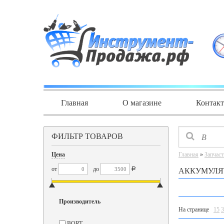
Главная
О магазине
Контак
ФИЛЬТР ТОВАРОВ
Цена
Главная
»
Запчаст
от
до
Р
АККУМУЛЯ
Производитель
На странице
15
3
BORT