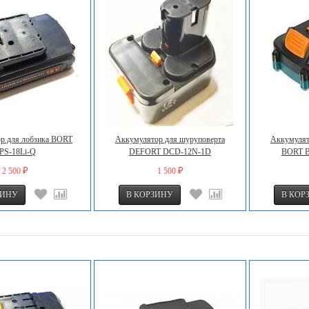
р для лобзика BORT
Аккумулятор для шуруповерта
Аккумулят
PS-18Li-Q
DEFORT DCD-12N-1D
BORT B
2 500
1 500
₽
₽