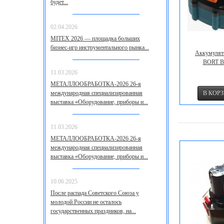
будет...
02.04.2026
MITEX 2026 — площадка больших
бизнес‑игр инструментального рынка...
Аккумулят
BORT B
11.03.2026
МЕТАЛЛООБРАБОТКА-2026 26-я
международная специализированная
выставка «Оборудование, приборы и...
11.03.2026
МЕТАЛЛООБРАБОТКА-2026 26-я
международная специализированная
выставка «Оборудование, приборы и...
10.06.2025
После распада Советского Союза у
молодой России не осталось
государственных праздников, на...