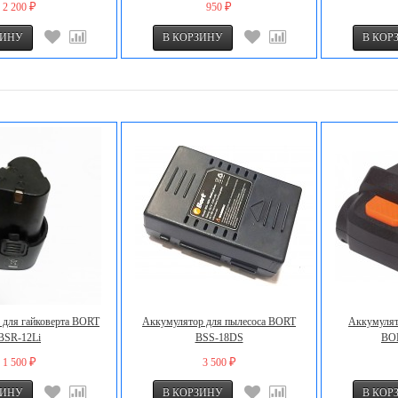
2 200
950
₽
₽
 для гайковерта BORT
Аккумулятор для пылесоса BORT
Аккумулят
BSR-12Li
BSS-18DS
BO
1 500
3 500
₽
₽