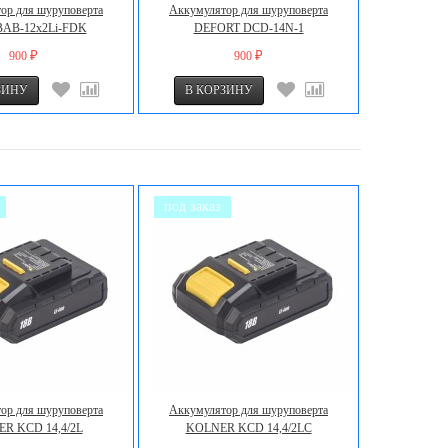
ор для шуруповерта
Аккумулятор для шуруповерта
BAB-12х2Li-FDK
DEFORT DCD-14N-1
900
900
₽
₽
под заказ
ор для шуруповерта
Аккумулятор для шуруповерта
R KCD 14,4/2L
KOLNER KCD 14,4/2LC