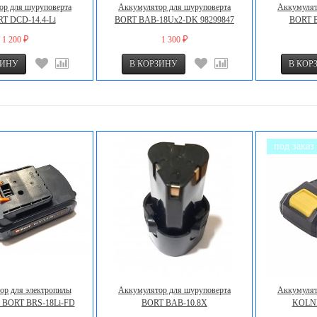
ор для шуруповерта
Аккумулятор для шуруповерта
Аккумулят
T DCD-14.4-Li
BORT BAB-18Ux2-DK 98299847
BORT 
1 200
1 300
₽
₽
под заказ
ор для электропилы
Аккумулятор для шуруповерта
Аккумулят
 BORT BRS-18Li-FD
BORT BAB-10.8X
KOLNE