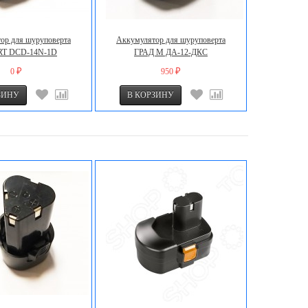
ор для шуруповерта
Аккумулятор для шуруповерта
T DCD-14N-1D
ГРАД М ДА-12-ДКС
0
950
₽
₽