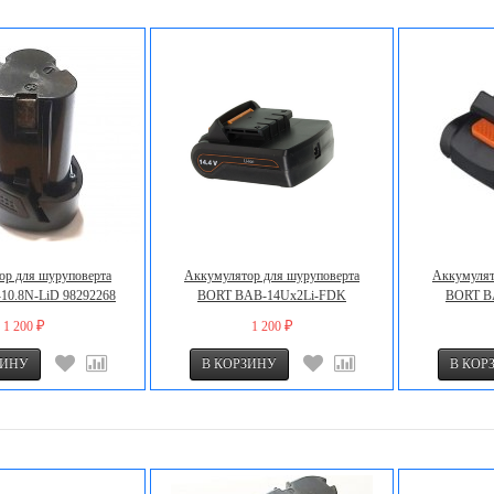
ор для шуруповерта
Аккумулятор для шуруповерта
Аккумулят
0.8N-LiD 98292268
BORT BAB-14Ux2Li-FDK
BORT B
1 200
1 200
₽
₽