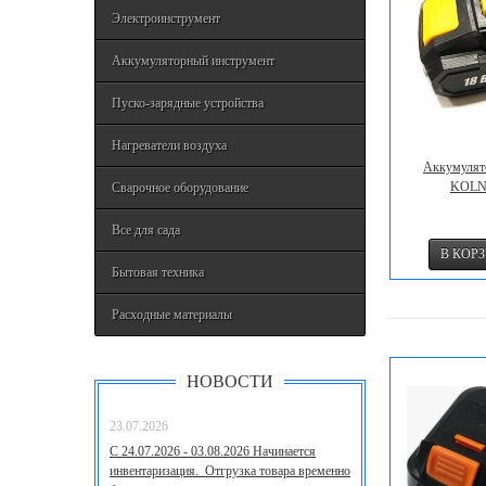
Электроинструмент
Аккумуляторный инструмент
Пуско-зарядные устройства
Нагреватели воздуха
Аккумулят
KOLN
Сварочное оборудование
Все для сада
Бытовая техника
Расходные материалы
НОВОСТИ
23.07.2026
С 24.07.2026 - 03.08.2026 Начинается
инвентаризация. Отгрузка товара временно