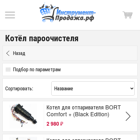
Котёл пароочистеля
Назад
Подбор по параметрам
Цена
Сортировать:
от
до
руб.
Котел для отпаривателя BORT
Производитель
Comfort + (Black Edition)
BORT
2 980
₽
Тип инструмента