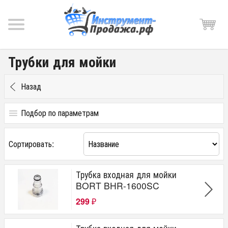
Трубки для мойки
Назад
Подбор по параметрам
Цена
Сортировать:
от
до
руб.
Трубка входная для мойки
Производитель
BORT BHR-1600SC
BORT
299
₽
DEFORT
KOLNER