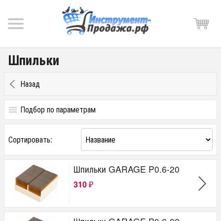
Шпильки
Назад
Подбор по параметрам
Цена
Сортировать:
от
до
руб.
Шпильки GARAGE P0.6-20
Производитель
310
₽
SUMAKE
GARAGE
OMER