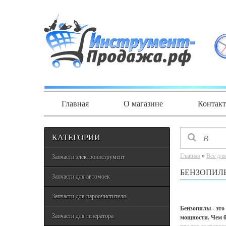
Главная
О магазине
Контак
КАТЕГОРИИ
Главная
»
Все для
Запчасти электроинструмент
БЕНЗОПИЛ
Запчасти для автомоек
Запчасти для пароочистителя
Бензопилы - это
Запчасти для генератора
мощности. Чем б