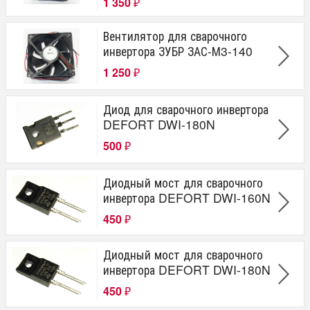
1 350
₽
ЗУБР
WEDDO
Вентилятор для сварочного
инвертора ЗУБР ЗАС-М3-140
Тип инструмента
1 250
₽
РАЗНЫЕ
Диод для сварочного инвертора
Модель
DEFORT DWI-180N
500
₽
PWM-180
PWM-130
PWM-131
Диодный мост для сварочного
DWI-200S
инвертора DEFORT DWI-160N
PWI-160N
450
PWI-120N
₽
DWI-180S
DWI-160N
Диодный мост для сварочного
DWP-2000
инвертора DEFORT DWI-180N
DWI-180
PWM-161
450
₽
DWI-160