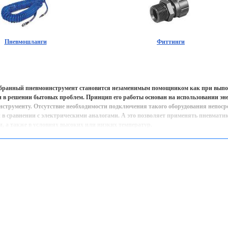
Пневмошланги
Фиттинги
бранный пневмоинструмент становится незаменимым помощником как при выпо
и в решении бытовых проблем. Принцип его работы основан на использовании эне
нструменту. Отсутствие необходимости подключения такого оборудования непосре
й в сравнении с электрическими аналогами. А это позволяет применять пневмат
, а также в условиях высоких или низких температур.