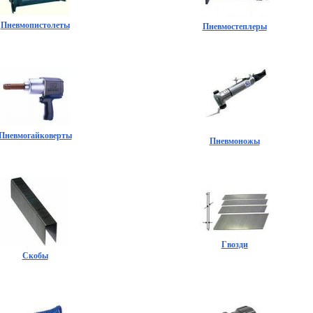
Пневмопистолеты
Пневмостеплеры
Пневмогайковерты
Пневмоножы
Гвозди
Скобы