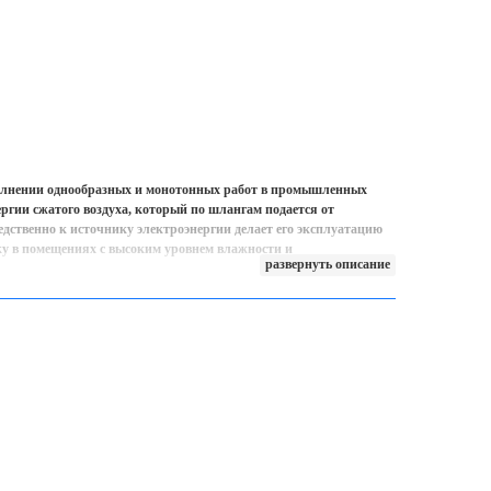
лнении однообразных и монотонных работ в промышленных
ргии сжатого воздуха, который по шлангам подается от
дственно к источнику электроэнергии делает его эксплуатацию
ику в помещениях с высоким уровнем влажности и
развернуть описание