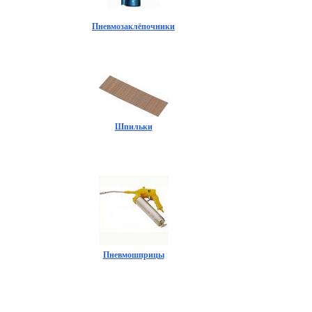
Пневмозаклёпочники
Шпильки
Пневмошприцы