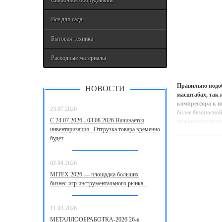
Сварочное оборудование
Все для сада
Бытовая техника
Расходные материалы
Правильно подо
НОВОСТИ
масштабах, так 
компрессора к и
23.07.2026
более безопасно
С 24.07.2026 - 03.08.2026 Начинается
пожароопасности
инвентаризация. Отгрузка товара временно
будет...
02.04.2026
MITEX 2026 — площадка больших
бизнес‑игр инструментального рынка...
11.03.2026
МЕТАЛЛООБРАБОТКА-2026 26-я