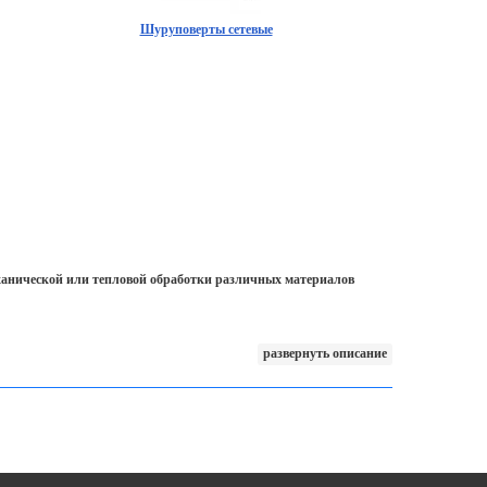
Шуруповерты сетевые
еханической или тепловой обработки различных материалов
развернуть описание
гда готов к использованию. Инструменты, работающие от
на строящихся объектах, в которых ещё нет электрической сети.