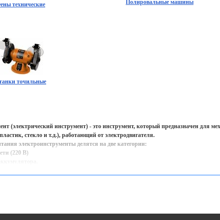
Полировальные машины
ены технические
танки точильные
нт (электрический инструмент) - это инструмент, который предназначен для м
 пластик, стекло и т.д.), работающий от электродвигателя.
тания электроинструменты делятся на две категории:
ети (220 В)
аккумулятора.
нт, который работает от сети, как правило, обладает большей мощностью, и все
ладают меньшей мощностью, требуют периодической подзарядки, но незаменимы 