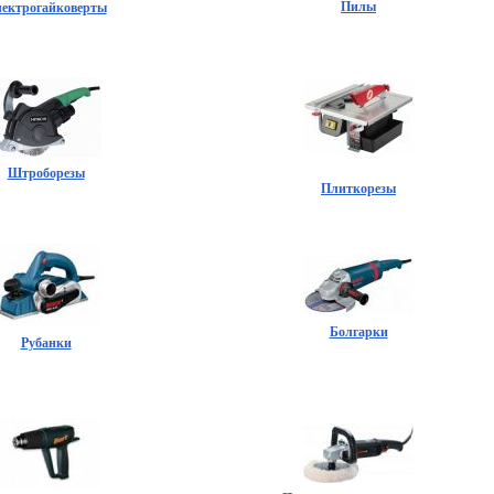
Пилы
ектрогайковерты
Штроборезы
Плиткорезы
Болгарки
Рубанки