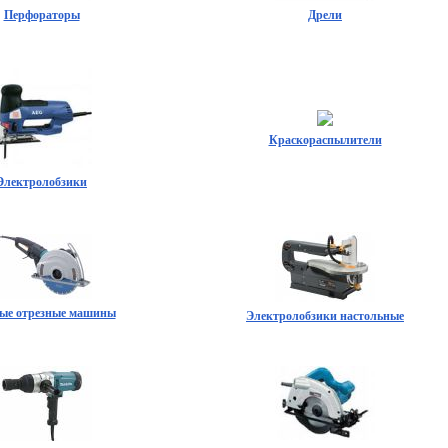
Перфораторы
Дрели
Краскораспылители
Электролобзики
ые отрезные машины
Электролобзики настольные