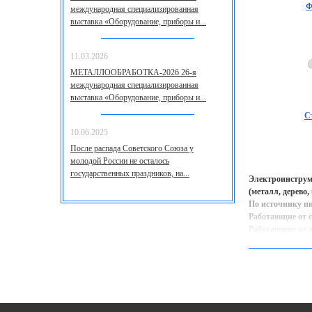
Ф
международная специализированная
выставка «Оборудование, приборы и...
11.03.2026
МЕТАЛЛООБРАБОТКА-2026 26-я
международная специализированная
выставка «Оборудование, приборы и...
С
10.06.2025
После распада Советского Союза у
молодой России не осталось
государственных праздников, на...
Электроинструме
(металл, дерево,
По источнику пи
Работающие от с
Работающие от 
Электроинструме
аккумулятора об