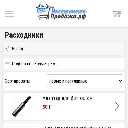
Расходники
Назад
Подбор по параметрам
Цена
Сортировать:
от
до
руб.
Адаптер для бит 60 см
Производитель
50
₽
Kemper