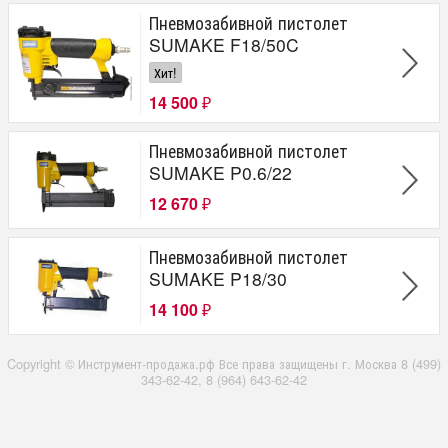
Пневмозабивной пистолет
SUMAKE F18/50C
Хит!
14 500
₽
Пневмозабивной пистолет
SUMAKE P0.6/22
12 670
₽
Пневмозабивной пистолет
SUMAKE P18/30
14 100
₽
Copyright © Инструмент-продажа.рф Все права защищены г. Москва 8 (499)
343-62-42, 8 (964) 643-62-42