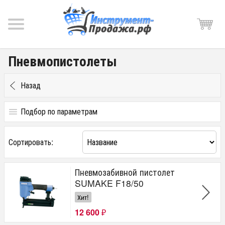
Пневмопистолеты
Назад
Подбор по параметрам
Цена
Сортировать:
от
до
руб.
Пневмозабивной пистолет
Производитель
SUMAKE F18/50
SUMAKE
Хит!
12 600
₽