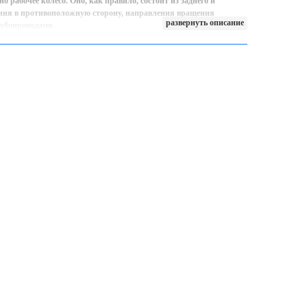
 рабочее колесо. Оно, как правило, состоит из заднего и
ения в противоположную сторону, направления вращения
развернуть описание
рубопроводами.
ании вращения рабочему колесу (например, при помощи
), под действием центробежной силы будет отбрасываться от
ежение, а на периферии повысится давление. А если повышается
три корпуса насоса образуется разрежение, под действием
м образом, происходит непрерывная подача жидкости
гоступенчатыми (с несколькими рабочими колесами). При этом
ься под действием центробежной силы, которая развивается за