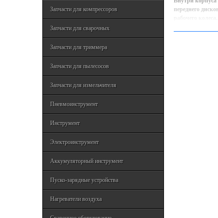
Внутри корпуса 
Запчасти для компрессоров
переднего диско
рабочего колеса
Если корпус нас
Запчасти для сварочных
электродвигател
центра колеса к
Запчасти для триммера
давление, то жи
которого жидкос
Запчасти для пылесосов
центробежным н
Центробежные на
Запчасти для измельчителя
принцип их дейс
счёт вращающего
Пневмоинструмент
Инструмент
Электроинструмент
Аккумуляторный инструмент
Пуско-зарядные устройства
Нагреватели воздуха