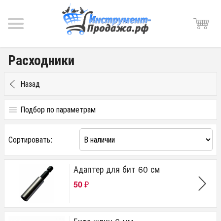
Расходники
Назад
Подбор по параметрам
Цена
Сортировать:
от
до
руб.
Адаптер для бит 60 см
Производитель
50
₽
Kemper