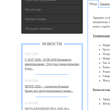
Сварочное оборудование
Обзор
Характе
Все для сада
Зарядное уст
Бытовая техника
неопытному п
нечего серьёз
Расходные материалы
Технические
НОВОСТИ
Напря
Часто
23.07.2026
Потре
Напря
С 24.07.2026 - 03.08.2026 Начинается
Ток з
инвентаризация. Отгрузка товара временно
Ёмкос
будет...
Режим
Габар
Масса
02.04.2026
MITEX 2026 — площадка больших
Комплектац
бизнес‑игр инструментального рынка...
Заряд
11.03.2026
Инст
МЕТАЛЛООБРАБОТКА-2026 26-я