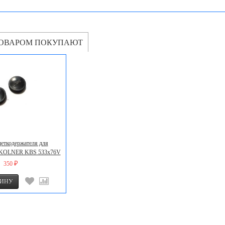
ТОВАРОМ ПОКУПАЮТ
еткодержателя для
KOLNER KBS 533x76V
350
₽