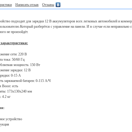
ристики
Написать отзыв
Отзывы
ройство подходит для зарядки 12 В аккумуляторов всех легковых автомобилей и коммерч
ользователю.Который разберётся с управление на панели. И в случае если неправильно 
ного не произойдёт.
 характеристики:
жение сети: 220 В
та тока: 50/60 Гц
бляемая мощность: 150 Вт
жение зарядки: 12 В
арядки: 0-15 А
ть заряжаемой батареи: 0-115 А/Ч
 Boost: есть
иты: 173х130х240 мм
: 4.2 кг
ия:
ное устройство
рукция