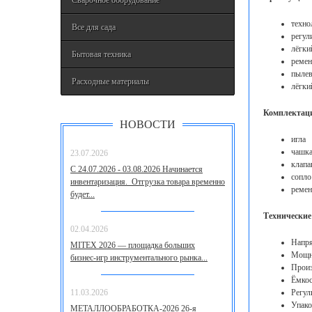
Сварочное оборудование
техно
Все для сада
регул
лёгки
Бытовая техника
ремен
пыле
Расходные материалы
лёгки
Комплектац
НОВОСТИ
игла
чашка
23.07.2026
клапа
С 24.07.2026 - 03.08.2026 Начинается
сопло
инвентаризация. Отгрузка товара временно
ремен
будет...
Технические
02.04.2026
Напря
MITEX 2026 — площадка больших
Мощно
бизнес‑игр инструментального рынка...
Произ
Ёмкос
11.03.2026
Регул
Упако
МЕТАЛЛООБРАБОТКА-2026 26-я