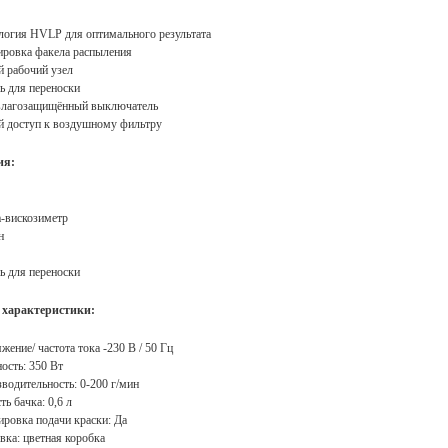
логия HVLP для оптимального результата
ировка факела распыления
й рабочий узел
ь для переноски
влагозащищённый выключатель
й доступ к воздушному фильтру
ия:
-вискозиметр
н
ь для переноски
 характеристики:
жение/ частота тока -230 В / 50 Гц
сть: 350 Вт
водительность: 0-200 г/мин
ть бачка: 0,6 л
ировка подачи краски: Да
вка: цветная коробка