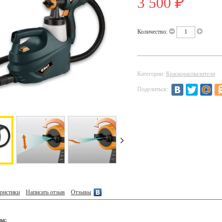
3 500
₽
Количество:
Категории:
Краскораспылители
Поделиться:
ристики
Написать отзыв
Отзывы
ва: