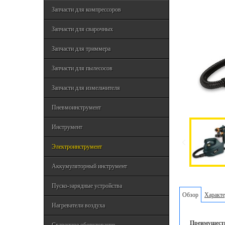
Запчасти для компрессоров
Запчасти для сварочных
Запчасти для триммера
Запчасти для пылесосов
Запчасти для измельчителя
Пневмоинструмент
Инструмент
Электроинструмент
Аккумуляторный инструмент
Пуско-зарядные устройства
Обзор
Характе
Нагреватели воздуха
Преимущест