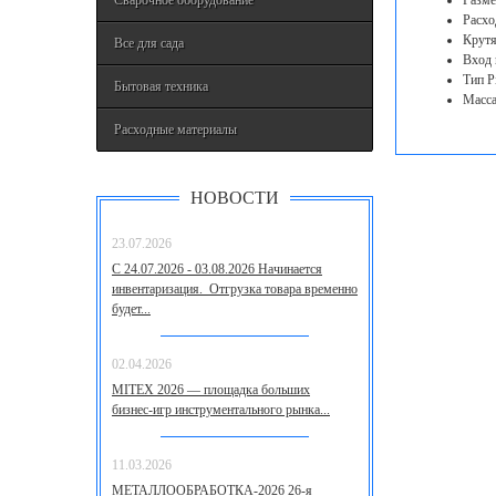
Сварочное оборудование
Разме
Расхо
Крутя
Все для сада
Вход 
Тип P
Бытовая техника
Масса 
Расходные материалы
НОВОСТИ
23.07.2026
С 24.07.2026 - 03.08.2026 Начинается
инвентаризация. Отгрузка товара временно
будет...
02.04.2026
MITEX 2026 — площадка больших
бизнес‑игр инструментального рынка...
11.03.2026
МЕТАЛЛООБРАБОТКА-2026 26-я