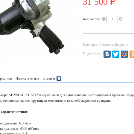
31 500
₽
Количество:
Категории:
Пневмогайковерты
Поделиться:
ристики
Написать отзыв
Отзывы
оверт SUMAKE ST 5577
предназначен для завинчивания и отвинчивания крепежей уда
динениями,с низким крутящим моментом и высокой скоростью вращения.
 характеристики:
ее давление: 6.5 Атм
та вращения: 4500 об/мин