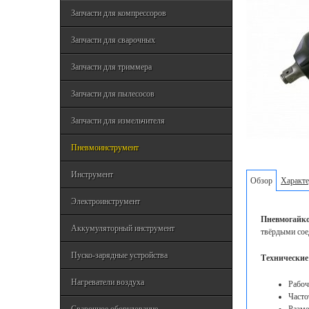
Запчасти для компрессоров
Запчасти для сварочных
Запчасти для триммера
Запчасти для пылесосов
Запчасти для измельчителя
Пневмоинструмент
Инструмент
Обзор
Характе
Электроинструмент
Пневмогайк
Аккумуляторный инструмент
твёрдыми сое
Пуско-зарядные устройства
Технические
Нагреватели воздуха
Рабоч
Часто