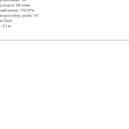
р хвостовика : 3/4"
д воздуха: 340 л/мин
щий момент: 1763 Н*м
воздуха внутр. резьба: 1/4"
in Clutch
: 6.1 кг