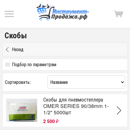
Скобы
Назад
Подбор по параметрам
Цена
Сортировать:
от
до
руб.
Скобы для пневмостеплера
Производитель
OMER SERIES 90/38mm 1-
1/2" 5000шт
SUMAKE
2 500
₽